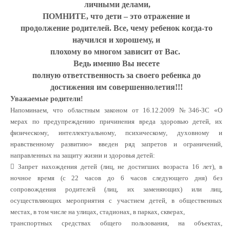
личными делами,
ПОМНИТЕ, что дети – это отражение и
продолжение
родителей. Все, чему ребенок когда-то
научился и хорошему, и
плохому во многом зависит от Вас.
Ведь именно Вы несете
полную ответственность за своего ребенка до
достижения им
совершеннолетия!!!
Уважаемые родители!
Напоминаем, что областным законом от 16.12.2009 №346-ЗС «О
мерах
по предупреждению причинения вреда здоровью детей, их
физическому,
интеллектуальному, психическому, духовному и
нравственному развитию»
введен ряд запретов и ограничений,
направленных на защиту жизни и здоровья
детей:
 Запрет нахождения детей (лиц, не достигших возраста 16 лет), в
ночное
время (с 22 часов до 6 часов следующего дня) без
сопровождения родителей
(лиц, их заменяющих) или лиц,
осуществляющих мероприятия с участием детей,
в общественных
местах, в том числе на улицах, стадионах, в парках, скверах,
транспортных средствах общего пользования, на объектах,