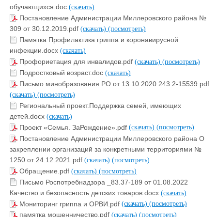
обучающихся.doc
(скачать)
Постановление Администрации Миллеровского района №
309 от 30.12.2019.pdf
(скачать)
(посмотреть)
Памятка Профилактика гриппа и коронавирусной
инфекции.docx
(скачать)
Профориетация для инвалидов.pdf
(скачать)
(посмотреть)
Подростковый возраст.doc
(скачать)
Письмо минобразования РО от 13.10.2020 243.2-15539.pdf
(скачать)
(посмотреть)
Региональный проект.Поддержка семей, имеющих
детей.docx
(скачать)
Проект «Семья. ЗаРождение».pdf
(скачать)
(посмотреть)
Постановление Администрации Миллеровского района О
закреплении организаций за конкретными территориями №
1250 от 24.12.2021.pdf
(скачать)
(посмотреть)
Обращение.pdf
(скачать)
(посмотреть)
Письмо Роспотребнадзора _83.37-189 от 01.08.2022
Качество и безопасность детских товаров.docx
(скачать)
Мониторинг гриппа и ОРВИ.pdf
(скачать)
(посмотреть)
памятка мошенничество.pdf
(скачать)
(посмотреть)