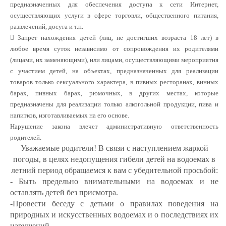
предназначенных для
обеспечения доступа к сети Интернет,
осуществляющих услуги в сфере торговли,
общественного питания,
развлечений, досуга и т.п.
 Запрет нахождения детей (лиц, не достигших возраста 18 лет) в
любое
время суток независимо от сопровождения их родителями
(лицами,
их заменяющими), или лицами, осуществляющими мероприятия
с участием
детей, на объектах, предназначенных для реализации
товаров только
сексуального характера, в пивных ресторанах, винных
барах, пивных барах,
рюмочных, в других местах, которые
предназначены для реализации только
алкогольной продукции, пива и
напитков, изготавливаемых на его основе.
Нарушение закона влечет административную ответственность
родителей.
Уважаемые родители! В связи с наступлением жаркой
погоды, в целях недопущения гибели детей на водоемах в
летний период обращаемся к вам с убедительной просьбой:
- Быть предельно внимательными на водоемах и не
оставлять детей без присмотра.
-Провести беседу с детьми о правилах поведения на
природных и искусственных водоемах и о последствиях их
нарушений.